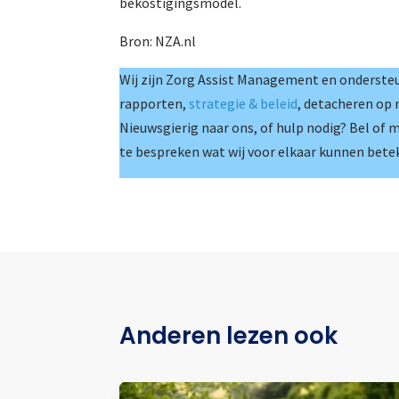
bekostigingsmodel.
Bron: NZA.nl
Wij zijn Zorg Assist Management en ondersteu
rapporten,
strategie & beleid
, detacheren op
Nieuwsgierig naar ons, of hulp nodig? Bel of 
te bespreken wat wij voor elkaar kunnen bete
Anderen lezen ook