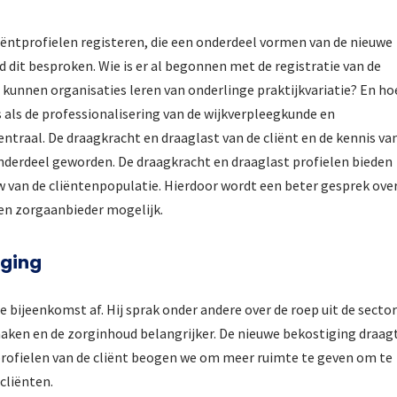
iëntprofielen registeren, die een onderdeel vormen van de nieuwe
d dit besproken. Wie is er al begonnen met de registratie van de
 kunnen organisaties leren van onderlinge praktijkvariatie? En ho
als de professionalisering van de wijkverpleegkunde en
entraal. De draagkracht en draaglast van de cliënt en de kennis va
nderdeel geworden. De draagkracht en draaglast profielen bieden
w van de cliëntenpopulatie. Hierdoor wordt een beter gesprek ove
en zorgaanbieder mogelijk.
eging
e bijeenkomst af. Hij sprak onder andere over de roep uit de secto
maken en de zorginhoud belangrijker. De nieuwe bekostiging draag
 profielen van de cliënt beogen we om meer ruimte te geven om te
cliënten.