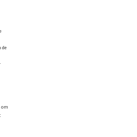
e
n de
r
r om
t