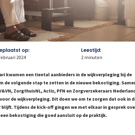
eplaatst op:
Leestijd:
februari 2024
2
minuten
ari kwamen een tiental aanbieders in de wijkverpleging bij de
m de volgende stap te zetten in de nieuwe bekostiging. Same
 V&VN, ZorgthuisNL, Actiz, PFN en Zorgverzekeraars Nederlan
oor de wijkverpleging. Dit doen we om te zorgen dat ook in d
lijft. Tijdens de kick-off gingen we met elkaar in gesprek ove
een bekostiging die goed aansluit op de praktijk.