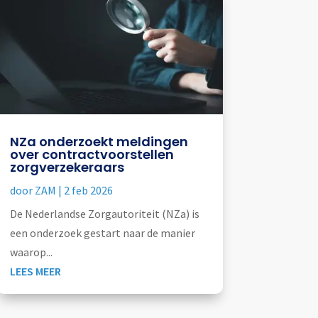
NZa onderzoekt meldingen
over contractvoorstellen
zorgverzekeraars
door
ZAM
|
2 feb 2026
De Nederlandse Zorgautoriteit (NZa) is
een onderzoek gestart naar de manier
waarop...
LEES MEER