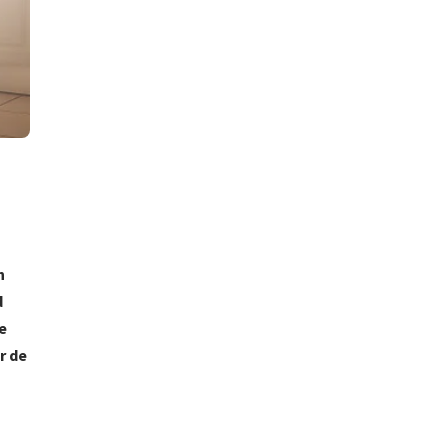
n
d
e
r de