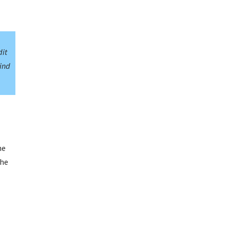
dit
kind
he
che