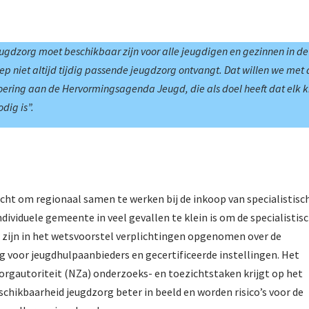
eugdzorg moet beschikbaar zijn voor alle jeugdigen en gezinnen in de
p niet altijd tijdig passende jeugdzorg ontvangt. Dat willen we met 
oering aan de Hervormingsagenda Jeugd, die als doel heeft dat elk 
odig is”.
ht om regionaal samen te werken bij de inkoop van specialistisc
dividuele gemeente in veel gevallen te klein is om de specialistis
 zijn in het wetsvoorstel verplichtingen opgenomen over de
ng voor jeugdhulpaanbieders en gecertificeerde instellingen. Het
orgautoriteit (NZa) onderzoeks- en toezichtstaken krijgt op het
chikbaarheid jeugdzorg beter in beeld en worden risico’s voor de