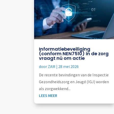
Informatiebeveiliging
(conform NEN7510) in de zorg
vraagt nú om actie
door
ZAM
|
28 mei 2026
De recente bevindingen van de Inspectie
Gezondheidszorg en Jeugd (IGJ) worden
als zorgwekkend...
LEES MEER