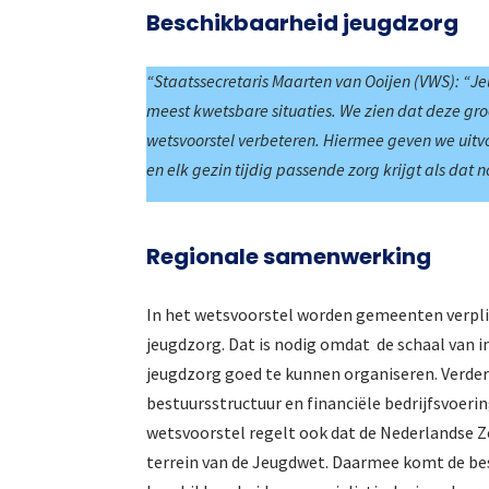
Beschikbaarheid jeugdzorg
“Staatssecretaris Maarten van Ooijen (VWS): “J
meest kwetsbare situaties. We zien dat deze groe
wetsvoorstel verbeteren. Hiermee geven we uitv
en elk gezin tijdig passende zorg krijgt als dat n
Regionale samenwerking
In het wetsvoorstel worden gemeenten verplic
jeugdzorg. Dat is nodig omdat de schaal van in
jeugdzorg goed te kunnen organiseren. Verder
bestuursstructuur en financiële bedrijfsvoeri
wetsvoorstel regelt ook dat de Nederlandse Z
terrein van de Jeugdwet. Daarmee komt de bes