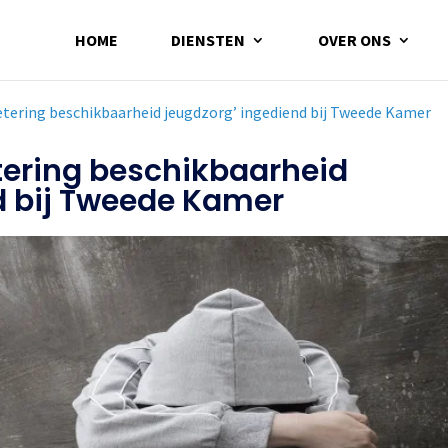
HOME
DIENSTEN
OVER ONS
etering beschikbaarheid jeugdzorg’ ingediend bij Tweede Kamer
tering beschikbaarheid
d bij Tweede Kamer