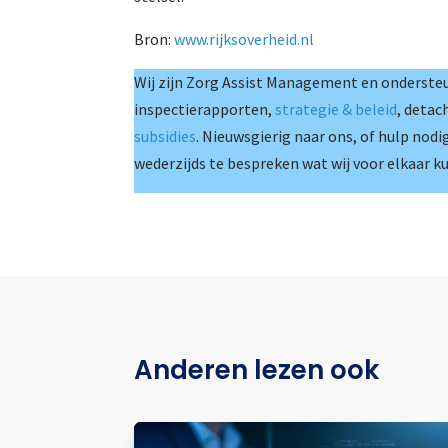
Bron:
www.rijksoverheid.nl
Wij zijn Zorg Assist Management en ondersteu
inspectierapporten,
strategie & beleid
, detac
subsidies
. Nieuwsgierig naar ons, of hulp nodi
wederzijds te bespreken wat wij voor elkaar 
Anderen lezen ook