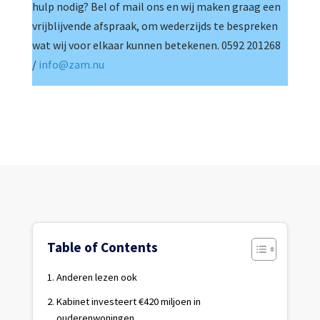
hulp nodig? Bel of mail ons en wij maken graag een
vrijblijvende afspraak, om wederzijds te bespreken
wat wij voor elkaar kunnen betekenen. 0592 201268
/
info@zam.nu
Table of Contents
Anderen lezen ook
Kabinet investeert €420 miljoen in
ouderenwoningen