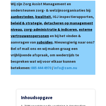
Wij zijn Zorg Assist Management en
ondersteunen zorg- & welzijnsorganisaties bij:
aanbesteden
,
kwaliteit
, IGJ inspectierapporten,
beleid & strategie
,
detacheren op management
niveau
,
zorg-administratie & indiceren
,
externe
vertrouwenspersonen
en bij het vinden &
aanvragen van
subsidies
. Nieuwsgierig naar ons?
Bel of mail ons en wij maken graag een
vrijblijvende afspraak, om wederzijds te
bespreken wat wij voor elkaar kunnen
betekenen:
085 444 4970
/
in
fo@zam.nu
Inhoudsopgave
ZAM opent tweede vestiging in Amsterdam